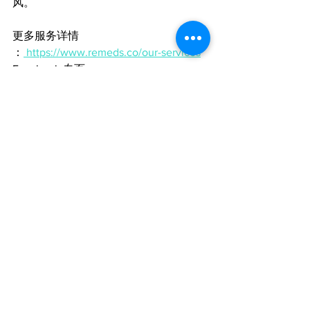
风。
更多服务详情 
：
 https://www.remeds.co/our-services
Facebook 专页：
https://www.facebook.com/RemedsCo
电话：
+60 10-882 3994
WhatsApp : 
https://wa.link/dv8uoz
#remeds
#remedscare
#homenursingcare
#penan
g
#butterworth
#homephysiotherapy
#hospitalbedrental
#oxygentankrental
#physiotherapyhousecallpenang
#槟城
护理床租赁服务
#槟城医用供氧器租借
服务
#槟城物理治疗上面服务