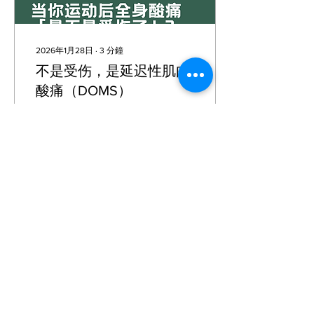
心，這裡有物理治療師， 也
有專門設計的訓練，讓身體
慢慢撐住自己。 離開前，她
説：“我想一想”。
2026年1月28日
∙
3
分鐘
————————————————————
不是受伤，是延迟性肌肉
第二位，B安娣，八十多
嵗，來的時候是拖的朋友載
酸痛（DOMS）
來。 走路還不太穩，拿著拐
杖，但是有一個願意開始的
「媽，你昨天不是去運動
心。 第一堂課，我們做臀部
嗎？怎麼今天走路一拐一拐
肌群的激活，坐到站，走路
的？」 「爸，你這樣痠，還
把膝蓋擡高。 每一個動作，
要不要繼續動？」 如果你曾
她都很專心去做。 “我不想
經這樣問過家裡的長輩，這
那麽多了，你們跟我講我要
篇文章，就是寫給你們的。
怎樣練，我要進步。”
很多子女其實不是反對爸媽
————————————————————
運動，而是怕他們受傷、怕
6
0
一個月後的現在，...
他們逞強、怕一個不小心反
而更糟。 但事實是—— 運動
後的痠痛，不一定是壞事；
真正該擔心的，是分不清楚
痠與傷。 痠 ≠ 受傷，先別
載入更多
自己嚇自己 很多人在運動後
一兩天醒來，第一個念頭