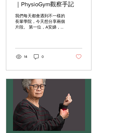
（foam cushioning）， 相
｜PhysioGym觀察手記
信大部分的我們在買運動鞋
的時候都會特地去捏這個鞋
我們每天都會遇到不一樣的
底，感覺越軟的越舒服（也
長輩學院，今天想分享兩個
越貴）。 跑步鞋也是爲了吸
片段。 第一位，A安娣，七
收每一步的衝擊有不一樣程
十多歲，來到我們的櫃檯詢
度/技術的減震科技。 在平
問我們的訓練内容。 聊天内
常時候是加分的Feature來
容很客氣，想說開始感覺的
到需要穩定控制的人來說，
肌肉慢慢流逝， 所以想要問
卻有可能會造成力量被吸收
問看怎樣可以保留肌肉流
14
0
或力綫不穩定，...
失。 我們陪她看環境，和她
分享重訓對肌肉保留的作
用。 點點頭，她又説自己有
骨質疏鬆症，怕運動會讓骨
頭受不了。 我們告訴他，身
體會回應你做的訓練。 “你
越不用，越退化 Use it or
you lose it” 適當的阻力訓
練，是在幫骨頭和肌肉留下
來。 點點頭，她又提起背部
的不適， 我們解釋如果有骨
質疏鬆症的情況，確實會有
可能類似的不適。 不用擔