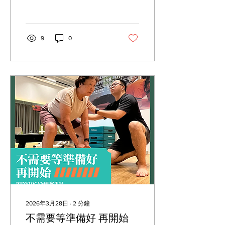
時是好奇有時是疑惑， 有時
甚至帶著一點擔心， 好像我
們少做了一件很重要的事。
這個問題很好，值得好好說
9
0
清楚。 首先，腳底其實是身
體非常重要的「感覺器官」
之一， 它有大量的神經末
梢，負責接收地面的壓力、
方向與穩定度。 當你赤腳接
觸地面時，身體可以更直接
接收到回饋， 這種能力在醫
學上稱為本體感覺
（Proprioception）， 對平
衡、步態穩定以及跌倒預防
都非常重要。 第二點 在重
量訓練或功能性訓練中，穩
定的力量傳導很重要。 你會
發現很多舉重鞋（本人
Dropset UK10.5支持者
Adidas快點看過來）其實是
「平底」或非常貼地的設
2026年3月28日
∙
2
分鐘
計。 爲了舒適我們常見的包
不需要等準備好 再開始
鞋都會有一層厚厚的軟底