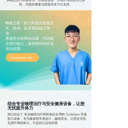
协助您进行疼痛管理、活动度改善、术后护理以及步态训
练，为您的康复过程提供全方位支持。
40歲之後，肌力與骨質快速流
失，跌倒、臥床風險隨之增
加。
透過安全科學的訓練，找回穩
定與行動力，讓身體回到本該
有的狀態。
Contact Us
结合专业物理治疗与安全健身设备，让您
无忧提升体力
我们结合了 专业物理治疗师和来自台灣的 TurtleGym 等速
肌力设备，专为健身初学者设计，确保安全。让您在无忧
无虑中增强体力，不必担心运动伤害