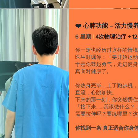
❤️ 心肺功能 – 活力慢
6 星期
|
4次物理治疗 + 
你一定也经历过这样的情境
医生叮嘱你：「要开始运
于是你鼓起勇气，走进健
真面对健康了。
你热身完毕，上了跑步机
直流，心跳加快。
下来的那一刻，你突然愣
「接下来……我该做什么？
需要拉伸吗？要练哪里？
你找到一条 真正适合你身