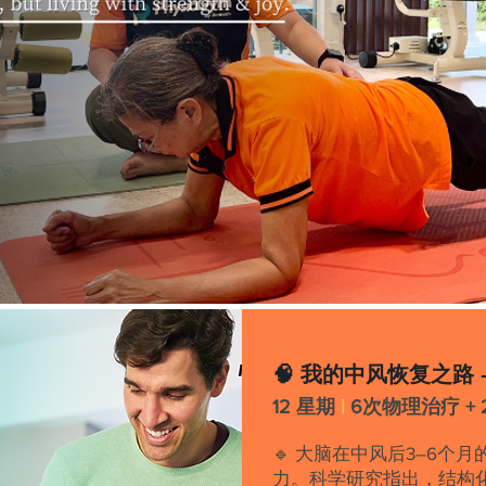
🧠 我的中风恢复之路 - 
12 星期
|
6次物理治疗 +
🔹 大脑在中风后3–6个
力。科学研究指出，结构化