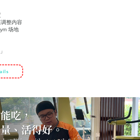
度
态调整内容
ym 场地
」
」
ails