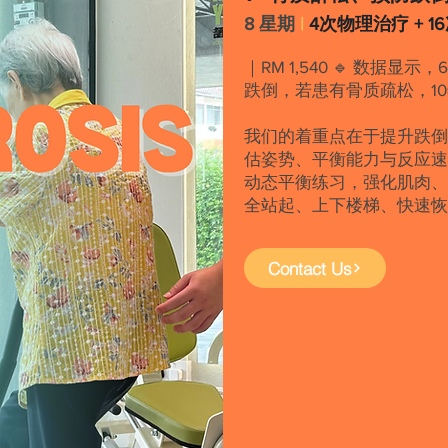
8 星期
|
4次物理治疗 + 1
｜RM 1,540 🔹 数据显
跌倒，若患有骨质疏松，10
我们的着重点在于提升跌倒
估姿势、平衡能力与反应速
动态平衡练习，强化肌肉
全站起、上下楼梯、快速
Contact Us