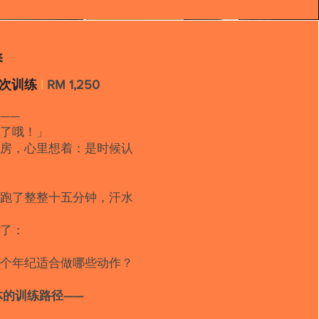
养
12次训练
|
RM 1,250
——
动了哦！」
身房，心里想着：是时候认
，跑了整整十五分钟，汗水
住了：
」
这个年纪适合做哪些动作？
体的训练路径——