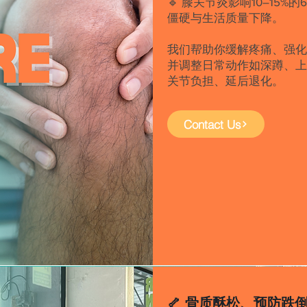
🔹 膝关节炎影响10–15
僵硬与生活质量下降。
我们帮助你缓解疼痛、强
并调整日常动作如深蹲、
关节负担、延后退化。
Contact Us
🦴 骨质酥松、预防跌倒