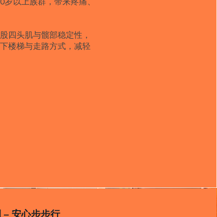
%的60岁以上族群，带来疼痛、
化股四头肌与髋部稳定性，
上下楼梯与走路方式，减轻
 – 安心步步行