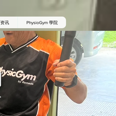
康资讯
PhysioGym 學院
划
。