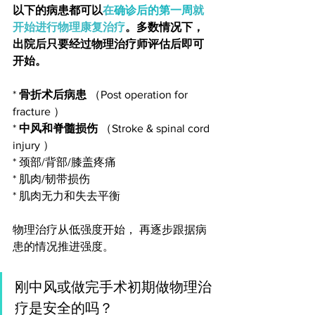
以下的病患都可以
在
确诊后的第一周
就
开始进行物理康复治疗
。多数情况下，
出院后只要经过物理治疗师评估后即可
开始。
* 
骨折术后病患
 （Post operation for 
fracture ）
* 
中风和脊髓损伤
 （Stroke & spinal cord 
injury ）
* 颈部/背部/膝盖疼痛  
* 肌肉/韧带损伤
* 肌肉无力和失去平衡
物理治疗从低强度开始， 再逐步跟据病
患的情况推进强度。 
刚中风或做完手术初期做物理治
疗是安全的吗？